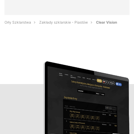
Orły Szklarstwa
Zakłady szklarskie - Piastów
Clear Vision