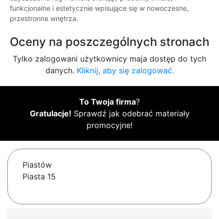
funkcjonalne i estetycznie wpisujące się w nowoczesne,
przestronne wnętrza.
Oceny na poszczególnych stronach
Tylko zalogowani użytkownicy maja dostęp do tych
danych.
Kliknij, aby się zalogować.
To Twoja firma
?
Gratulacje!
Sprawdź jak odebrać materiały
promocyjne!
Piastów
Piasta 15