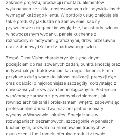
zakresie projektu, produkcji i montażu elementów
wykonanych ze szkła, dostosowanych do indywidualnych
wymagań każdego klienta. W portfolio usług znajdują się
takie produkty jak lustra na zamówienie, kabiny
prysznicowe o eleganckim wyglądzie, balustrady szklane
w nowoczesnym wydaniu, panele kuchenne z
różnorodnymi motywami graficznymi, drzwi przesuwne
oraz zabudowy i ścianki z hartowanego szkła.
Zespół Clear Vision charakteryzuje się solidnym
podejściem do realizowanych zadań, punktualnością oraz
indywidualnym traktowaniem każdego zlecenia. Firma
przykłada dużą wagę do jakości realizacji, precyzji cięć
oraz dbałości o najdrobniejsze szczegóły, korzystając z
nowoczesnych rozwiązań technologicznych. Podejmuje
współpracę zarówno z prywatnymi odbiorcami, jak
również architektami i projektantami wnętrz, zapewniając
profesjonalne doradztwo oraz bezpłatne pomiary i
wyceny w Warszawie i okolicy. Specjalizacja w
rozwiązaniach bezramowych, szczególnie w panelach
kuchennych, pozwala na eliminowanie trudnych w
czyszczeniu fug i ramek, oferując produkty trwałe,