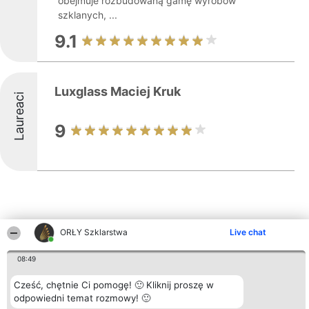
obejmuje rozbudowaną gamę wyrobów
szklanych, ...
9.1
Luxglass Maciej Kruk
Laureaci
9
ORŁY Szklarstwa
Live chat
Inne firmy z województwa
08:49
Cześć, chętnie Ci pomogę! 🙂 Kliknij proszę w
Organizator plebiscytu
Plebiscyt
Kontakt
odpowiedni temat rozmowy! 🙂
Bright Side Solutions sp. z o.
Laureaci
Kontakt