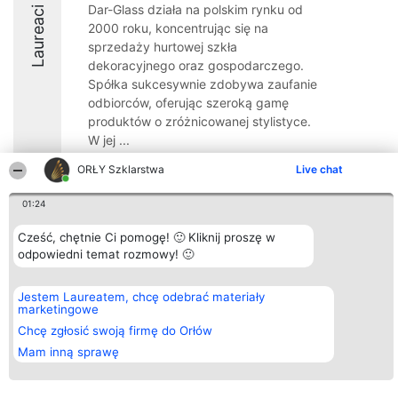
Dar-Glass działa na polskim rynku od
Laureaci
2000 roku, koncentrując się na
sprzedaży hurtowej szkła
dekoracyjnego oraz gospodarczego.
Spółka sukcesywnie zdobywa zaufanie
odbiorców, oferując szeroką gamę
produktów o zróżnicowanej stylistyce.
W jej ...
8.5
ORŁY Szklarstwa
Live chat
01:24
Organizator plebiscytu
Plebiscyt
Kontakt
Cześć, chętnie Ci pomogę! 🙂 Kliknij proszę w
Bright Side Solutions sp. z o.
Laureaci
Kontakt
odpowiedni temat rozmowy! 🙂
o. sp. k.
Lista
ul. Ruska 22
wszystkich
Wrocław 50-079
Laureatów
Jestem Laureatem, chcę odebrać materiały
KRS 0000749100 | Regon
Zasady
marketingowe
381313360 | NIP 8943132676
Regulamin
+48 508 492 400
Chcę zgłosić swoją firmę do Orłów
Polityka
Prywatności
Mam inną sprawę