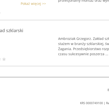
profesjonalny montaż oraz wym
Pokaż więcej >>
ad szklarski
Ambroziak Grzegorz. Zakład szk
stażem w branży szklarskiej, 
Żagania. Przedsiębiorstwo rozp
czasu sukcesywnie poszerza ...
B
KRS 0000749100 | R