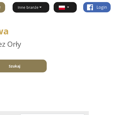
ę
Login
Inne branże
wa
ez Orły
Szukaj