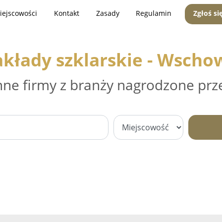
iejscowości
Kontakt
Zasady
Regulamin
Zgłoś si
akłady szklarskie - Wscho
nne firmy z branży nagrodzone prz