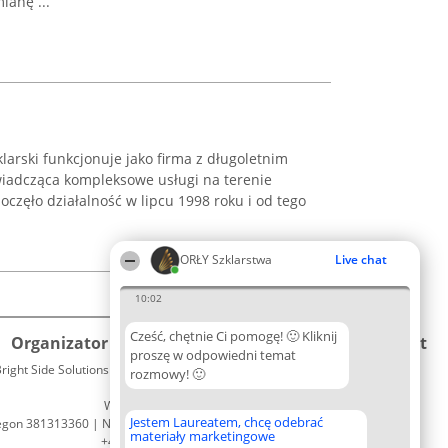
ianę ...
larski funkcjonuje jako firma z długoletnim
świadcząca kompleksowe usługi na terenie
oczęło działalność w lipcu 1998 roku i od tego
ORŁY Szklarstwa
Live chat
10:02
Cześć, chętnie Ci pomogę! 🙂 Kliknij
Organizator plebiscytu
Plebiscyt
Kontakt
proszę w odpowiedni temat
right Side Solutions sp. z o. o. sp. k.
Laureaci
rozmowy! 🙂
Kontakt
ul. Ruska 22
Lista
Wrocław 50-079
wszystkich
Jestem Laureatem, chcę odebrać
egon 381313360 | NIP 8943132676
Laureatów
materiały marketingowe
+48 508 492 400
Zasady