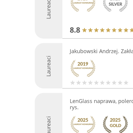
Laureaci
8.8
Jakubowski Andrzej. Zakła
Laureaci
LenGlass naprawa, poler
rys.
Laureaci