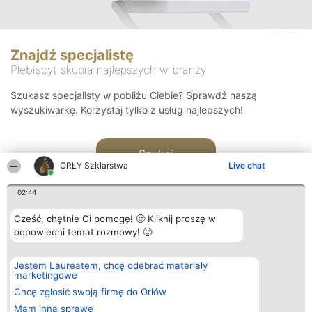
Znajdź specjalistę
Plebiscyt skupia najlepszych w branży
Szukasz specjalisty w pobliżu Ciebie? Sprawdź naszą
wyszukiwarkę. Korzystaj tylko z usług najlepszych!
Szukaj
ORŁY Szklarstwa
Live chat
02:44
Cześć, chętnie Ci pomogę! 🙂 Kliknij proszę w
odpowiedni temat rozmowy! 🙂
Organizator plebiscytu
Plebiscyt
Kontakt
Jestem Laureatem, chcę odebrać materiały
Bright Side Solutions sp. z o.
Laureaci
Kontakt
marketingowe
o. sp. k.
Lista
ul. Ruska 22
wszystkich
Chcę zgłosić swoją firmę do Orłów
Wrocław 50-079
Laureatów
Mam inną sprawę
KRS 0000749100 | Regon
Zasady