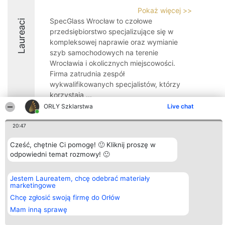
Pokaż więcej >>
SpecGlass Wrocław to czołowe
Laureaci
przedsiębiorstwo specjalizujące się w
kompleksowej naprawie oraz wymianie
szyb samochodowych na terenie
Wrocławia i okolicznych miejscowości.
Firma zatrudnia zespół
wykwalifikowanych specjalistów, którzy
korzystają ...
ORŁY Szklarstwa
Live chat
10
20:47
Cześć, chętnie Ci pomogę! 🙂 Kliknij proszę w
Organizator plebiscytu
Plebiscyt
Kontakt
odpowiedni temat rozmowy! 🙂
Bright Side Solutions sp. z o.
Laureaci
Kontakt
o. sp. k.
Lista
ul. Ruska 22
wszystkich
Jestem Laureatem, chcę odebrać materiały
Wrocław 50-079
Laureatów
marketingowe
KRS 0000749100 | Regon
Zasady
381313360 | NIP 8943132676
Regulamin
Chcę zgłosić swoją firmę do Orłów
+48 508 492 400
Polityka
Mam inną sprawę
Prywatności