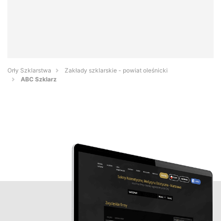
Orły Szklarstwa
Zakłady szklarskie - powiat oleśnicki
ABC Szklarz