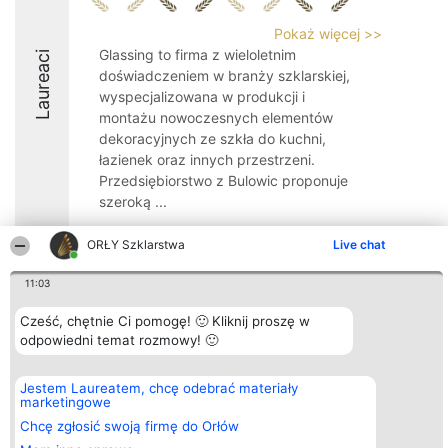
Pokaż więcej >>
Glassing to firma z wieloletnim
Laureaci
doświadczeniem w branży szklarskiej,
wyspecjalizowana w produkcji i
montażu nowoczesnych elementów
dekoracyjnych ze szkła do kuchni,
łazienek oraz innych przestrzeni.
Przedsiębiorstwo z Bulowic proponuje
szeroką ...
9.6
ORŁY Szklarstwa
Live chat
11:03
Organizator plebiscytu
Plebiscyt
Kontakt
Cześć, chętnie Ci pomogę! 🙂 Kliknij proszę w
Bright Side Solutions sp. z o.
Laureaci
Kontakt
odpowiedni temat rozmowy! 🙂
o. sp. k.
Lista
ul. Ruska 22
wszystkich
Wrocław 50-079
Laureatów
KRS 0000749100 | Regon
Zasady
Jestem Laureatem, chcę odebrać materiały
381313360 | NIP 8943132676
Regulamin
marketingowe
+48 508 492 400
Polityka
Chcę zgłosić swoją firmę do Orłów
Prywatności