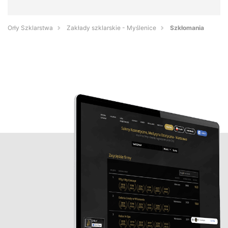
Orły Szklarstwa
Zakłady szklarskie - Myślenice
Szkłomania