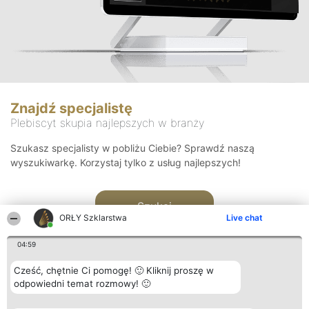
Znajdź specjalistę
Plebiscyt skupia najlepszych w branży
Szukasz specjalisty w pobliżu Ciebie? Sprawdź naszą
wyszukiwarkę. Korzystaj tylko z usług najlepszych!
Szukaj
ORŁY Szklarstwa
Live chat
04:59
Cześć, chętnie Ci pomogę! 🙂 Kliknij proszę w
odpowiedni temat rozmowy! 🙂
Organizator plebiscytu
Plebiscyt
Kontakt