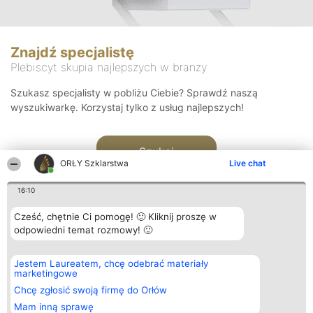
Znajdź specjalistę
Plebiscyt skupia najlepszych w branży
Szukasz specjalisty w pobliżu Ciebie? Sprawdź naszą
wyszukiwarkę. Korzystaj tylko z usług najlepszych!
Szukaj
ORŁY Szklarstwa
Live chat
16:10
Cześć, chętnie Ci pomogę! 🙂 Kliknij proszę w
odpowiedni temat rozmowy! 🙂
Organizator plebiscytu
Plebiscyt
Kontakt
Jestem Laureatem, chcę odebrać materiały
Bright Side Solutions sp. z o.
Laureaci
Kontakt
marketingowe
o. sp. k.
Lista
ul. Ruska 22
wszystkich
Chcę zgłosić swoją firmę do Orłów
Wrocław 50-079
Laureatów
Mam inną sprawę
KRS 0000749100 | Regon
Zasady