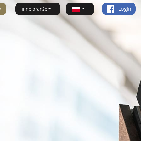
ę
Login
Inne branże