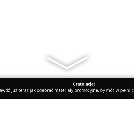
Gratulacje!
awdź już teraz jak odebrać materiały promocyjne, by móc w pełni c
wiński
Pogotowie Szklarskie Krzysztof Szczygielski