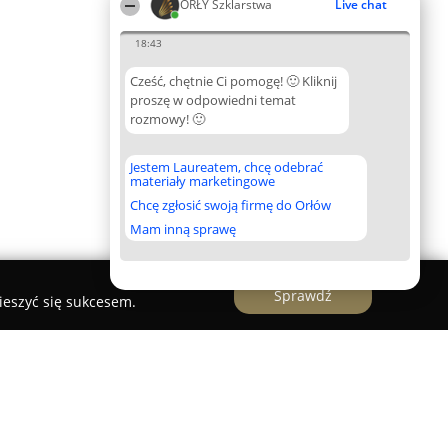
ORŁY Szklarstwa
Live chat
18:43
Cześć, chętnie Ci pomogę! 🙂 Kliknij
proszę w odpowiedni temat
rozmowy! 🙂
Jestem Laureatem, chcę odebrać
materiały marketingowe
Chcę zgłosić swoją firmę do Orłów
Mam inną sprawę
Sprawdź
ieszyć się sukcesem.