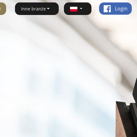
ę
Login
Inne branże