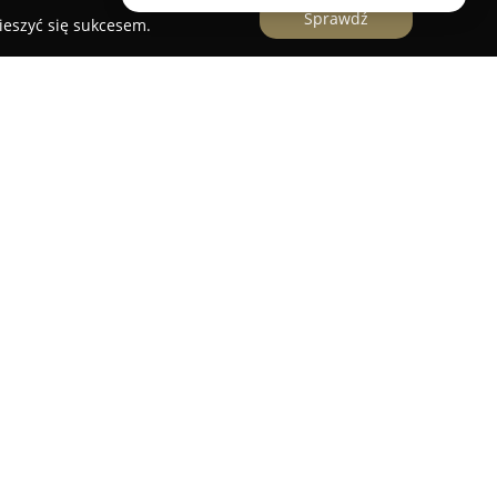
Sprawdź
ieszyć się sukcesem.
ecjalizująca się w świadczeniu usług szklarskich
miejscowości, z główną siedzibą przy ul.
 oferuje szeroki wachlarz usług obejmujących
ożliwiając indywidualne dopasowanie rozwiązań
ie przedsiębiorstwa znajdują się wysokiej jakości
ie, w tym nowoczesne lustra LED, oraz
o zastosowań takich jak kabiny prysznicowe.
ią oraz rzetelnym podejściem do powierzanych
oki standard obsługi, sprawność realizacji
nia, wynikającą z użycia trwałych materiałów i