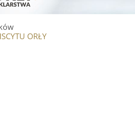
uków
ISCYTU ORŁY