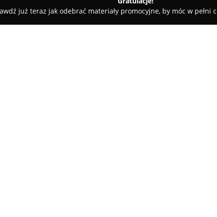
Gratulacje!
awdź już teraz jak odebrać materiały promocyjne, by móc w pełni c
an Szklarz Łuków
O firmie:
Pan Szklarz Łuków
to firma sp
na terenie Łukowa i pobliskich 
Kościelnej 5. Przedsiębiorstwo
obróbkę oraz montaż szkła, um
Pokaż więcej >>
dla różnych odbiorców. W oferc
lustra wykonywane na zamówien
hartowane szkło dostosowane d
Firma wyróżnia się sumiennośc
zleceń. Klienci podkreślają wys
zamówień oraz solidność wykona