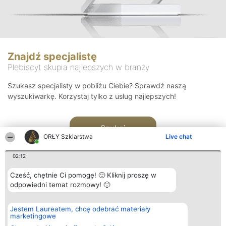
Znajdź specjalistę
Plebiscyt skupia najlepszych w branży
Szukasz specjalisty w pobliżu Ciebie? Sprawdź naszą
wyszukiwarkę. Korzystaj tylko z usług najlepszych!
Szukaj
ORŁY Szklarstwa
Live chat
02:12
Cześć, chętnie Ci pomogę! 🙂 Kliknij proszę w
odpowiedni temat rozmowy! 🙂
Organizator plebiscytu
Plebiscyt
Kontakt
Jestem Laureatem, chcę odebrać materiały
Bright Side Solutions sp. z o.
Laureaci
Kontakt
marketingowe
o. sp. k.
Lista
ul. Ruska 22
wszystkich