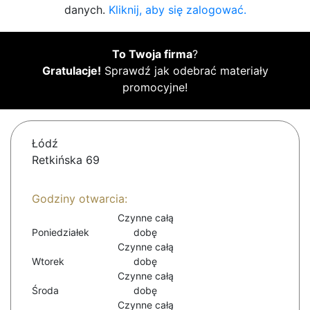
danych.
Kliknij, aby się zalogować.
To Twoja firma
?
Gratulacje!
Sprawdź jak odebrać materiały
promocyjne!
Łódź
Retkińska 69
Godziny otwarcia:
Czynne całą
Poniedziałek
dobę
Czynne całą
Wtorek
dobę
Czynne całą
Środa
dobę
Czynne całą