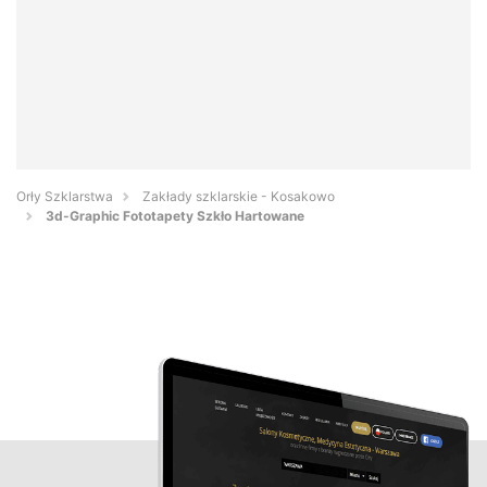
Orły Szklarstwa
Zakłady szklarskie - Kosakowo
3d-Graphic Fototapety Szkło Hartowane