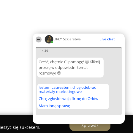
ORŁY Szklarstwa
Live chat
14:36
Cześć, chętnie Ci pomogę! 🙂 Kliknij
proszę w odpowiedni temat
rozmowy! 🙂
Jestem Laureatem, chcę odebrać
materiały marketingowe
Chcę zgłosić swoją firmę do Orłów
Mam inną sprawę
Sprawdź
ieszyć się sukcesem.