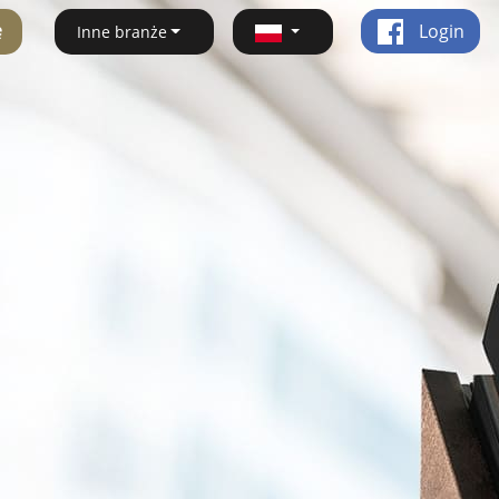
ę
Login
Inne branże