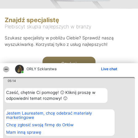
Znajdź specjalistę
Plebiscyt skupia najlepszych w branży
Szukasz specjalisty w pobliżu Ciebie? Sprawdź naszą
wyszukiwarkę. Korzystaj tylko z usług najlepszych!
Szukaj
ORŁY Szklarstwa
Live chat
05:14
Cześć, chętnie Ci pomogę! 🙂 Kliknij proszę w
odpowiedni temat rozmowy! 🙂
Organizator plebiscytu
Plebiscyt
Kontakt
Jestem Laureatem, chcę odebrać materiały
Bright Side Solutions sp. z o.
Laureaci
Kontakt
marketingowe
o. sp. k.
Lista
ul. Ruska 22
wszystkich
Chcę zgłosić swoją firmę do Orłów
Wrocław 50-079
Laureatów
Mam inną sprawę
KRS 0000749100 | Regon
Zasady
381313360 | NIP 8943132676
Regulamin