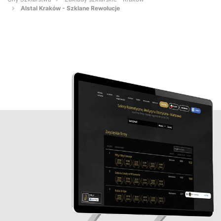
Alstal Kraków - Szklane Rewolucje