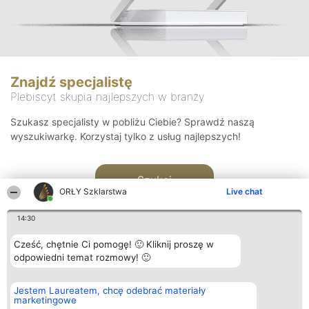
Znajdź specjalistę
Plebiscyt skupia najlepszych w branży
Szukasz specjalisty w pobliżu Ciebie? Sprawdź naszą
wyszukiwarkę. Korzystaj tylko z usług najlepszych!
Szukaj
ORŁY Szklarstwa
Live chat
14:30
Cześć, chętnie Ci pomogę! 🙂 Kliknij proszę w
odpowiedni temat rozmowy! 🙂
Organizator plebiscytu
Plebiscyt
Kontakt
Jestem Laureatem, chcę odebrać materiały
Bright Side Solutions sp. z o.
Laureaci
Kontakt
marketingowe
o. sp. k.
Lista