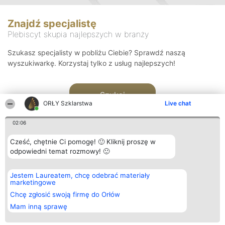
Znajdź specjalistę
Plebiscyt skupia najlepszych w branży
Szukasz specjalisty w pobliżu Ciebie? Sprawdź naszą
wyszukiwarkę. Korzystaj tylko z usług najlepszych!
Szukaj
ORŁY Szklarstwa
Live chat
02:06
Cześć, chętnie Ci pomogę! 🙂 Kliknij proszę w
odpowiedni temat rozmowy! 🙂
Organizator plebiscytu
Plebiscyt
Kontakt
Jestem Laureatem, chcę odebrać materiały
Bright Side Solutions sp. z o.
Laureaci
Kontakt
marketingowe
o. sp. k.
Lista
ul. Ruska 22
wszystkich
Chcę zgłosić swoją firmę do Orłów
Wrocław 50-079
Laureatów
Mam inną sprawę
KRS 0000749100 | Regon
Zasady
381313360 | NIP 8943132676
Regulamin
+48 508 492 400
Polityka