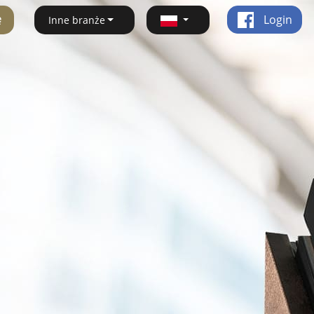
ę
Login
Inne branże