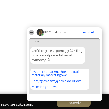
ORŁY Szklarstwa
Live chat
02:35
Cześć, chętnie Ci pomogę! 🙂 Kliknij
proszę w odpowiedni temat
rozmowy! 🙂
Jestem Laureatem, chcę odebrać
materiały marketingowe
Chcę zgłosić swoją firmę do Orłów
Mam inną sprawę
Sprawdź
ieszyć się sukcesem.