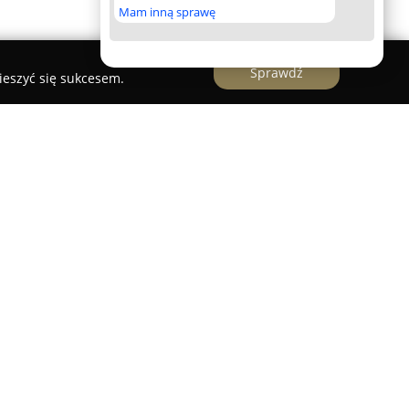
Mam inną sprawę
Sprawdź
ieszyć się sukcesem.
ka
to uznana krakowska firma działająca w branży
 się ponad dwudziestopięcioletnim
ifikowanych specjalistów oferuje szeroki
miarem i instalacją szyb oraz luster. Zakres
standardowe, ale także wymagające i
 montowane w różnorodnych ramach, jak również
zone do łazienek i kuchni.