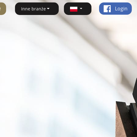
ę
Login
Inne branże