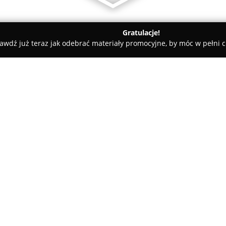
Gratulacje!
awdź już teraz jak odebrać materiały promocyjne, by móc w pełni c
Serwis Szklarski Szybka-Szybka
O firmie:
Serwis Szklarski Szybka-Szyb
szklarskiej, mogąca poszczycić
doświadczeniem. Zespół wykwal
wachlarz usług związanych z po
Pokaż więcej >>
realizacji obejmuje nie tylko 
wielkogabarytowe konstrukcje
kompleksowe projekty przeznac