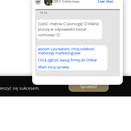
ORŁY Szklarstwa
Live chat
19:16
Cześć, chętnie Ci pomogę! 🙂 Kliknij
proszę w odpowiedni temat
rozmowy! 🙂
Jestem Laureatem, chcę odebrać
materiały marketingowe
Chcę zgłosić swoją firmę do Orłów
Mam inną sprawę
Sprawdź
ieszyć się sukcesem.