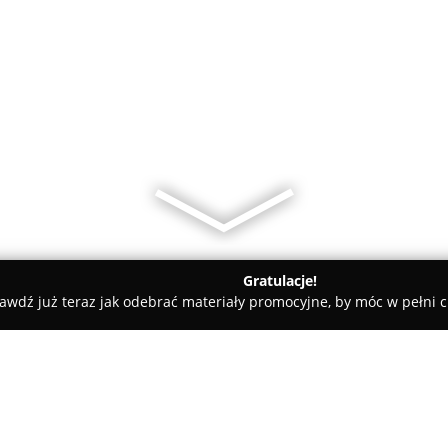
Gratulacje!
awdź już teraz jak odebrać materiały promocyjne, by móc w pełni c
icki
Chyła Halina Zakład Szklarski