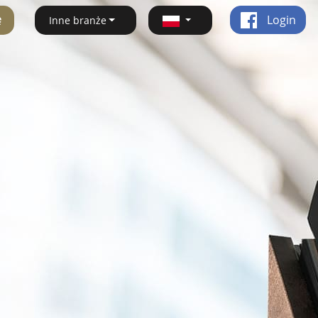
ę
Login
Inne branże