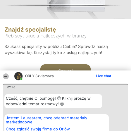
Znajdź specjalistę
Plebiscyt skupia najlepszych w branży
Szukasz specjalisty w pobliżu Ciebie? Sprawdź naszą
wyszukiwarkę. Korzystaj tylko z usług najlepszych!
Szukaj
ORŁY Szklarstwa
Live chat
02:46
Cześć, chętnie Ci pomogę! 🙂 Kliknij proszę w
odpowiedni temat rozmowy! 🙂
Organizator plebiscytu
Plebiscyt
Kontakt
Jestem Laureatem, chcę odebrać materiały
Bright Side Solutions sp. z o.
Laureaci
Kontakt
marketingowe
o. sp. k.
Lista
ul. Ruska 22
wszystkich
Chcę zgłosić swoją firmę do Orłów