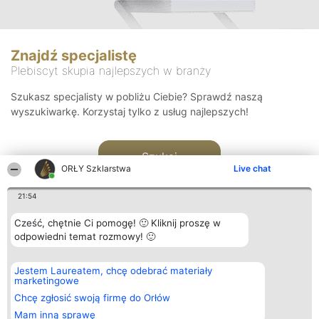
Znajdź specjalistę
Plebiscyt skupia najlepszych w branży
Szukasz specjalisty w pobliżu Ciebie? Sprawdź naszą
wyszukiwarkę. Korzystaj tylko z usług najlepszych!
Szukaj
ORŁY Szklarstwa
Live chat
21:54
Cześć, chętnie Ci pomogę! 🙂 Kliknij proszę w
odpowiedni temat rozmowy! 🙂
Organizator plebiscytu
Plebiscyt
Kontakt
Jestem Laureatem, chcę odebrać materiały
Bright Side Solutions sp. z o.
Laureaci
Kontakt
marketingowe
o. sp. k.
Lista
ul. Ruska 22
wszystkich
Chcę zgłosić swoją firmę do Orłów
Wrocław 50-079
Laureatów
Mam inną sprawę
KRS 0000749100 | Regon
Zasady