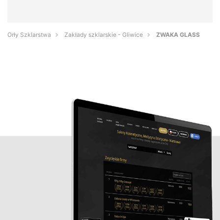
Orły Szklarstwa
Zakłady szklarskie - Gliwice
ZWAKA GLASS