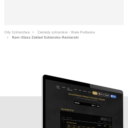
Orły Szklarstwa
Zakłady szklarskie - Biała Podlaska
Ram-Glass Zakład Szklarsko-Ramiarski