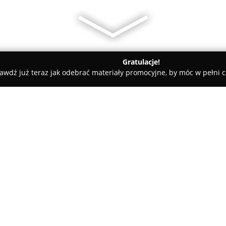
Gratulacje!
awdź już teraz jak odebrać materiały promocyjne, by móc w pełni c
szawski zachodni
Zakład Szklarski S.C. Jerzy Cienkusz, Beata C
, Beata Cienkusz
O firmie:
Zakład Szklarski Cienkusz
to w
szklarskim, z siedzibą w Wojcie
Przedsiębiorstwo obecne na ry
całościowemu podejściu do pr
Pokaż więcej >>
szkła.