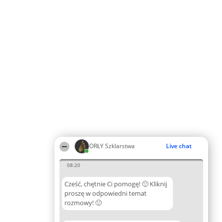
ORŁY Szklarstwa
Live chat
08:20
Cześć, chętnie Ci pomogę! 🙂 Kliknij
proszę w odpowiedni temat
rozmowy! 🙂