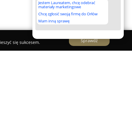
Jestem Laureatem, chcę odebrać
materiały marketingowe
Chcę zgłosić swoją firmę do Orłów
Mam inną sprawę
Sprawdź
ieszyć się sukcesem.
ienkusz
ykwalifikowana firma działająca w sektorze
szynie przy ul. Warszawskiej 706.
nku od 2001 roku zdobyło renomę dzięki
ocesów związanych z obróbką oraz montażem