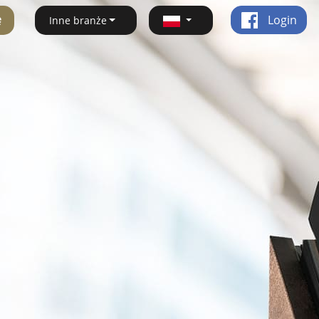
ę
Login
Inne branże