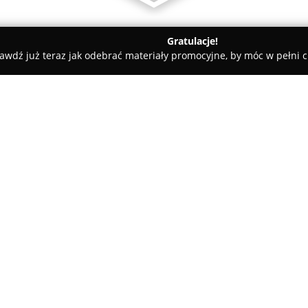
Gratulacje!
awdź już teraz jak odebrać materiały promocyjne, by móc w pełni c
MR Glass
O firmie:
MR Glass
, zlokalizowany w Rad
nieprzerwanie od 1992 roku. Od
stałym udoskonalaniu swoich p
obróbce szkła używanego w bu
Pokaż więcej >>
potrzeby rynku i odbiorców, p
szkła płaskiego oraz szeroką ga
szkła czy precyzyjne wycinanie