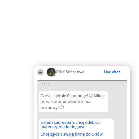
ORŁY Szklarstwa
Live chat
11:09
Cześć, chętnie Ci pomogę! 🙂 Kliknij
proszę w odpowiedni temat
rozmowy! 🙂
Jestem Laureatem, chcę odebrać
materiały marketingowe
Chcę zgłosić swoją firmę do Orłów