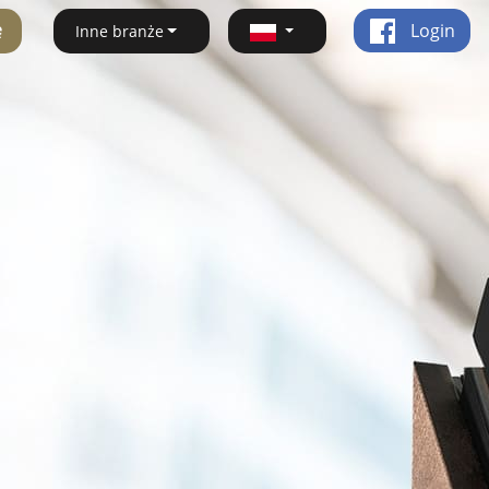
ę
Login
Inne branże