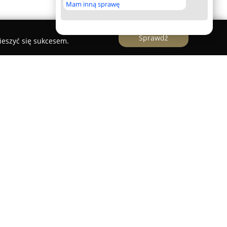
Mam inną sprawę
Sprawdź
ieszyć się sukcesem.
omiu, to renomowany zakład szklarski działający
 początku działalności firma skupia się na
rocesów produkcyjnych, specjalizując się w
downictwie. W odpowiedzi na zmieniające się
rzedsiębiorstwo oferuje nowoczesne wyroby ze
mę usług, takich jak szlifowanie, fazowanie, cięcie
 otworów.