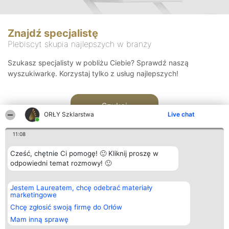
Znajdź specjalistę
Plebiscyt skupia najlepszych w branży
Szukasz specjalisty w pobliżu Ciebie? Sprawdź naszą
wyszukiwarkę. Korzystaj tylko z usług najlepszych!
Szukaj
ORŁY Szklarstwa
Live chat
11:08
Cześć, chętnie Ci pomogę! 🙂 Kliknij proszę w
odpowiedni temat rozmowy! 🙂
Organizator plebiscytu
Plebiscyt
Kontakt
Jestem Laureatem, chcę odebrać materiały
Bright Side Solutions sp. z o.
Laureaci
Kontakt
marketingowe
o. sp. k.
Lista
ul. Ruska 22
wszystkich
Chcę zgłosić swoją firmę do Orłów
Wrocław 50-079
Laureatów
Mam inną sprawę
KRS 0000749100 | Regon
Zasady
381313360 | NIP 8943132676
Regulamin