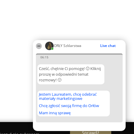
ORŁY Szklarstwa
Live chat
06:15
Cześć, chętnie Ci pomogę! 🙂 Kliknij
proszę w odpowiedni temat
rozmowy! 🙂
Jestem Laureatem, chcę odebrać
materiały marketingowe
Chcę zgłosić swoją firmę do Orłów
Mam inną sprawę
Sprawdź