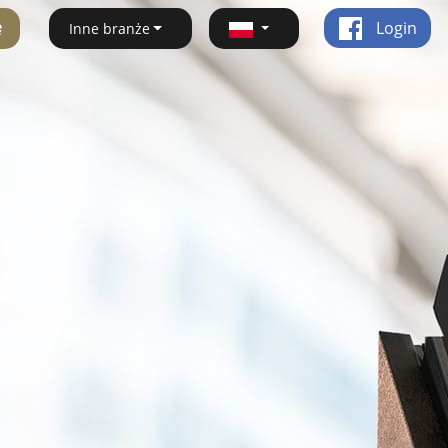
ę
Login
Inne branże