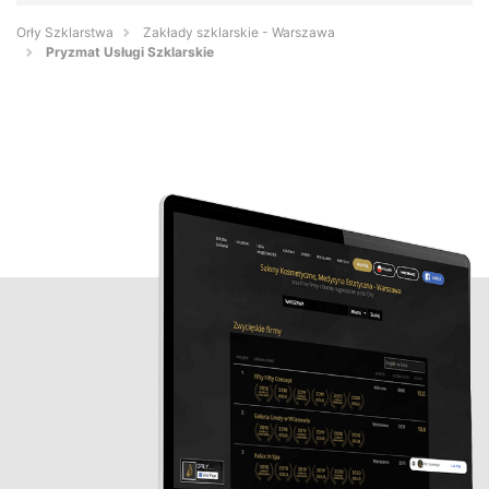
Orły Szklarstwa
Zakłady szklarskie - Warszawa
Pryzmat Usługi Szklarskie