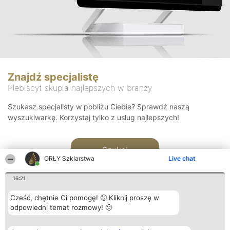
Znajdź specjalistę
Plebiscyt skupia najlepszych w branży
Szukasz specjalisty w pobliżu Ciebie? Sprawdź naszą
wyszukiwarkę. Korzystaj tylko z usług najlepszych!
Szukaj
ORŁY Szklarstwa
Live chat
16:21
Cześć, chętnie Ci pomogę! 🙂 Kliknij proszę w
odpowiedni temat rozmowy! 🙂
Organizator plebiscytu
Plebiscyt
Kontakt