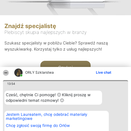
Znajdź specjalistę
Plebiscyt skupia najlepszych w branży
Szukasz specjalisty w pobliżu Ciebie? Sprawdź naszą
wyszukiwarkę. Korzystaj tylko z usług najlepszych!
Szukaj
ORŁY Szklarstwa
Live chat
13:54
Cześć, chętnie Ci pomogę! 🙂 Kliknij proszę w
odpowiedni temat rozmowy! 🙂
Organizator plebiscytu
Plebiscyt
Kontakt
Jestem Laureatem, chcę odebrać materiały
Bright Side Solutions sp. z o.
Laureaci
Kontakt
marketingowe
o. sp. k.
Lista
ul. Ruska 22
wszystkich
Chcę zgłosić swoją firmę do Orłów
Wrocław 50-079
Laureatów