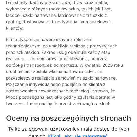
balustrady, kabiny prysznicowe, drzwi oraz meble,
wykonane z różnych rodzajów szkła, takich jak float,
lacobel, szkło hartowane, laminowane oraz szkło z
grafiką, dostosowane do indywidualnych oczekiwań
klientów.
Firma dysponuje nowoczesnym zapleczem
technologicznym, co umożliwia realizację precyzyjnych
prac szklarskich. Zakres usług obejmuje każdy etap
realizacji — od pomiarów i projektowania, poprzez
obróbkę i transport, aż do montażu. W kwietniu 2023 roku
uruchomiona została własna hartownia szkła, co
przyspieszyło realizację zamówień na szkło hartowane.
Połączenie indywidualnego podejścia do klienta z
zastosowaniem nowoczesnych technologii sprawia, że
Proca postrzegana jest jako godny zaufania partner w
tworzeniu funkcjonalnych przestrzeni wnętrzarskich.
Oceny na poszczególnych stronach
Tylko zalogowani użytkownicy maja dostęp do tych
danych.
Kliknij, aby się zalogować.