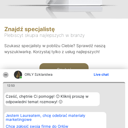
Znajdź specjalistę
Plebiscyt skupia najlepszych w branży
Szukasz specjalisty w pobliżu Ciebie? Sprawdź naszą
wyszukiwarkę. Korzystaj tylko z usług najlepszych!
Szukaj
ORŁY Szklarstwa
Live chat
12:53
Cześć, chętnie Ci pomogę! 🙂 Kliknij proszę w
odpowiedni temat rozmowy! 🙂
Organizator plebiscytu
Plebiscyt
Kontakt
Jestem Laureatem, chcę odebrać materiały
Bright Side Solutions sp. z o.
Laureaci
Kontakt
marketingowe
o. sp. k.
Lista
ul. Ruska 22
wszystkich
Chcę zgłosić swoją firmę do Orłów