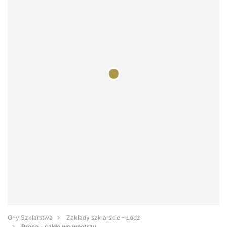
Orły Szklarstwa
Zakłady szklarskie - Łódź
Proca - szkło we wnętrzu