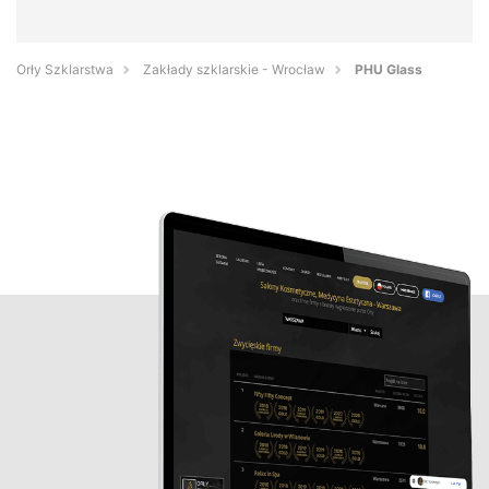
Orły Szklarstwa
Zakłady szklarskie - Wrocław
PHU Glass