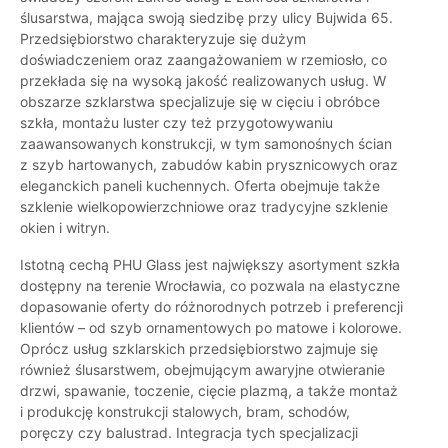
ślusarstwa, mająca swoją siedzibę przy ulicy Bujwida 65.
Przedsiębiorstwo charakteryzuje się dużym
doświadczeniem oraz zaangażowaniem w rzemiosło, co
przekłada się na wysoką jakość realizowanych usług. W
obszarze szklarstwa specjalizuje się w cięciu i obróbce
szkła, montażu luster czy też przygotowywaniu
zaawansowanych konstrukcji, w tym samonośnych ścian
z szyb hartowanych, zabudów kabin prysznicowych oraz
eleganckich paneli kuchennych. Oferta obejmuje także
szklenie wielkopowierzchniowe oraz tradycyjne szklenie
okien i witryn.
Istotną cechą PHU Glass jest największy asortyment szkła
dostępny na terenie Wrocławia, co pozwala na elastyczne
dopasowanie oferty do różnorodnych potrzeb i preferencji
klientów – od szyb ornamentowych po matowe i kolorowe.
Oprócz usług szklarskich przedsiębiorstwo zajmuje się
również ślusarstwem, obejmującym awaryjne otwieranie
drzwi, spawanie, toczenie, cięcie plazmą, a także montaż
i produkcję konstrukcji stalowych, bram, schodów,
poręczy czy balustrad. Integracja tych specjalizacji