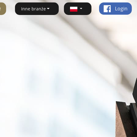
ę
Login
Inne branże