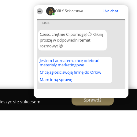
ORŁY Szklarstwa
Live chat
13:38
Cześć, chętnie Ci pomogę! 🙂 Kliknij
proszę w odpowiedni temat
rozmowy! 🙂
Jestem Laureatem, chcę odebrać
materiały marketingowe
Chcę zgłosić swoją firmę do Orłów
Mam inną sprawę
Sprawdź
ieszyć się sukcesem.