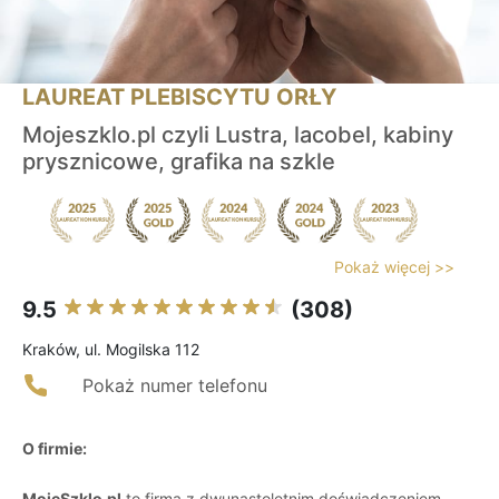
LAUREAT PLEBISCYTU ORŁY
Mojeszklo.pl czyli Lustra, lacobel, kabiny
prysznicowe, grafika na szkle
Pokaż więcej >>
9.5
(308)
Kraków, ul. Mogilska 112
Pokaż numer telefonu
O firmie:
MojeSzklo.pl
to firma z dwunastoletnim doświadczeniem