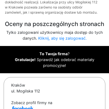
dokładność realizacji. Lokalizacja przy ulicy Mogilskiej 112
w Krakowie pozwala zarówno na osobisty odbiór
zamówień, jak i sprawną organizację dostaw lub montażu.
Oceny na poszczególnych stronach
Tylko zalogowani użytkownicy maja dostęp do tych
danych.
Kliknij, aby się zalogować.
To Twoja firma
?
Gratulacje!
Sprawdź jak odebrać materiały
promocyjne!
Kraków
ul. Mogilska 112
Zobacz profil firmy na