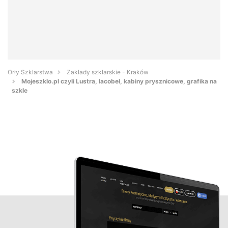
Orły Szklarstwa
Zakłady szklarskie - Kraków
Mojeszklo.pl czyli Lustra, lacobel, kabiny prysznicowe, grafika na
szkle