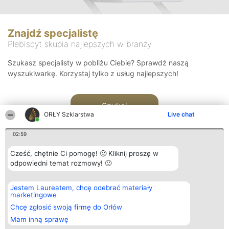
Znajdź specjalistę
Plebiscyt skupia najlepszych w branży
Szukasz specjalisty w pobliżu Ciebie? Sprawdź naszą
wyszukiwarkę. Korzystaj tylko z usług najlepszych!
Szukaj
ORŁY Szklarstwa
Live chat
02:59
Cześć, chętnie Ci pomogę! 🙂 Kliknij proszę w
odpowiedni temat rozmowy! 🙂
Organizator plebiscytu
Plebiscyt
Kontakt
Jestem Laureatem, chcę odebrać materiały
Bright Side Solutions sp. z o.
Laureaci
Kontakt
marketingowe
o. sp. k.
Lista
ul. Ruska 22
wszystkich
Chcę zgłosić swoją firmę do Orłów
Wrocław 50-079
Laureatów
Mam inną sprawę
KRS 0000749100 | Regon
Zasady
381313360 | NIP 8943132676
Regulamin