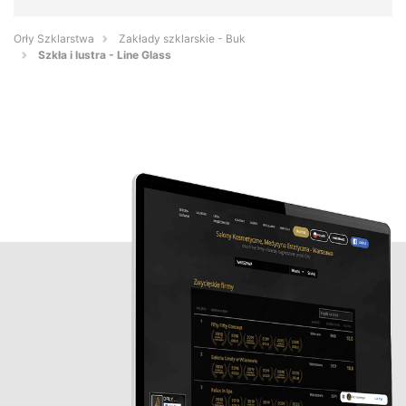
Orły Szklarstwa
Zakłady szklarskie - Buk
Szkła i lustra - Line Glass