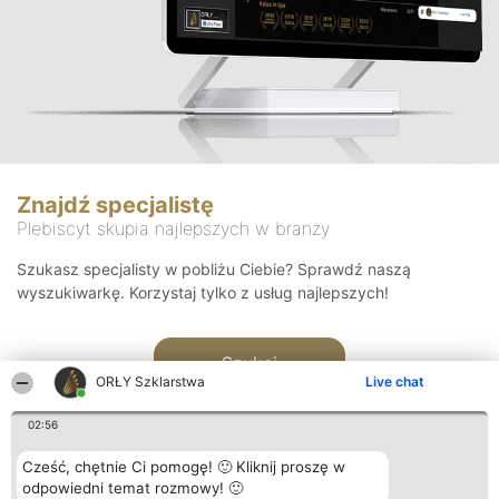
Znajdź specjalistę
Plebiscyt skupia najlepszych w branży
Szukasz specjalisty w pobliżu Ciebie? Sprawdź naszą
wyszukiwarkę. Korzystaj tylko z usług najlepszych!
Szukaj
ORŁY Szklarstwa
Live chat
02:56
Cześć, chętnie Ci pomogę! 🙂 Kliknij proszę w
odpowiedni temat rozmowy! 🙂