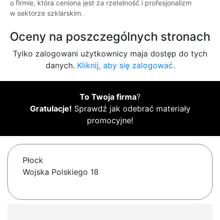
o firmie, która ceniona jest za rzetelność i profesjonalizm
w sektorze szklarskim.
Oceny na poszczególnych stronach
Tylko zalogowani użytkownicy maja dostęp do tych
danych.
Kliknij, aby się zalogować.
To Twoja firma
?
Gratulacje!
Sprawdź jak odebrać materiały
promocyjne!
Płock
Wojska Polskiego 18