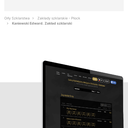
Orły Szklarstwa
Zakłady szklarskie - Płock
Kaniewski Edward. Zakład szklarski