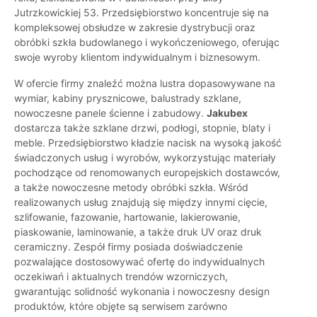
Jutrzkowickiej 53. Przedsiębiorstwo koncentruje się na
kompleksowej obsłudze w zakresie dystrybucji oraz
obróbki szkła budowlanego i wykończeniowego, oferując
swoje wyroby klientom indywidualnym i biznesowym.
W ofercie firmy znaleźć można lustra dopasowywane na
wymiar, kabiny prysznicowe, balustrady szklane,
nowoczesne panele ścienne i zabudowy.
Jakubex
dostarcza także szklane drzwi, podłogi, stopnie, blaty i
meble. Przedsiębiorstwo kładzie nacisk na wysoką jakość
świadczonych usług i wyrobów, wykorzystując materiały
pochodzące od renomowanych europejskich dostawców,
a także nowoczesne metody obróbki szkła. Wśród
realizowanych usług znajdują się między innymi cięcie,
szlifowanie, fazowanie, hartowanie, lakierowanie,
piaskowanie, laminowanie, a także druk UV oraz druk
ceramiczny. Zespół firmy posiada doświadczenie
pozwalające dostosowywać ofertę do indywidualnych
oczekiwań i aktualnych trendów wzorniczych,
gwarantując solidność wykonania i nowoczesny design
produktów, które objęte są serwisem zarówno