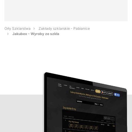
Orły Szklarstwa
Zakłady szklarskie - Pabianice
Jakubex - Wyroby ze szkła