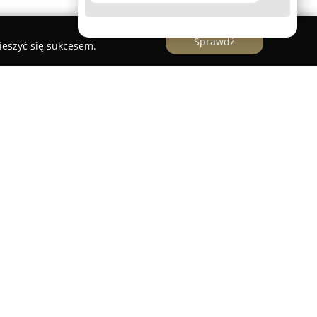
Sprawdź
ieszyć się sukcesem.
nomowane przedsiębiorstwo szklarskie
a, którego filarem jest wieloletnie
Firma działa na rynku od listopada 2010 roku,
 dla klientów prywatnych i biznesowych. Wyróżnia
lidnym podejściem do każdej realizacji. Oferta
z działań, w tym wymianę szyb, profesjonalne
zkła.
 się również produkcją luster, szyb oraz szkła