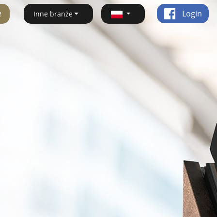
ę
Login
Inne branże