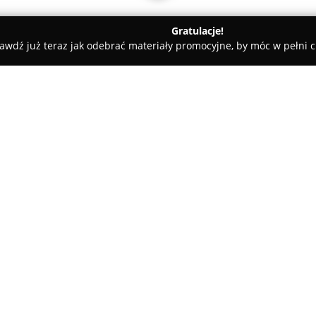
Gratulacje!
awdź już teraz jak odebrać materiały promocyjne, by móc w pełni c
Glass-Mar Marcin Mucha.
O firmie:
Glass-Mar Marcin Mucha
to re
funkcjonujące na terenie Krakow
doświadczenie Marcina Muchy. 
realizując kompleksowe usługi
Pokaż więcej >>
się szczególną precyzją oraz so
firmy obejmuje szeroki wachlar
wycinanie, a także szlifowanie s
Glass-Mar Marcin Mucha zajmuje