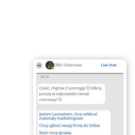
ORŁY Szklarstwa
Live chat
02:18
Cześć, chętnie Ci pomogę! 🙂 Kliknij
proszę w odpowiedni temat
rozmowy! 🙂
Jestem Laureatem, chcę odebrać
materiały marketingowe
Chcę zgłosić swoją firmę do Orłów
Mam inną sprawę