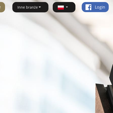
ę
Login
Inne branże