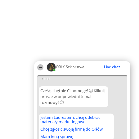
ORŁY Szklarstwa
Live chat
13:06
Cześć, chętnie Ci pomogę! 🙂 Kliknij
proszę w odpowiedni temat
rozmowy! 🙂
Jestem Laureatem, chcę odebrać
materiały marketingowe
Chcę zgłosić swoją firmę do Orłów
Mam inną sprawę