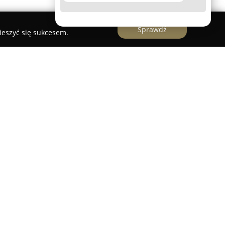
Sprawdź
ieszyć się sukcesem.
ARAN
, mająca siedzibę w Nawojowej przy ulicy
t świadczy kompleksowe usługi w zakresie
ie tej firmy stanowi gwarancję profesjonalnego
kiego, a także szerokiej gamy usług
najduje się precyzyjne cięcie szkła na wymiar
tym szlifowanie, fazowanie, wiercenie otworów,
owanie, co zapewnia trwałość oraz odpowiednią