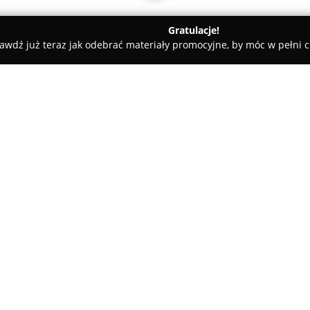
Gratulacje!
awdź już teraz jak odebrać materiały promocyjne, by móc w pełni c
Firma Szklarska ZYGMUNT BARAN
O firmie:
Firma Szklarska ZYGMUNT B
Krynickiej 189, od ponad 25 la
szklarstwa. Bogate doświadczen
podejścia do obróbki szkła płas
Pokaż więcej >>
towarzyszących. W jej ofercie z
oraz zaawansowana obróbka, w 
hartowanie, jak również piask
estetykę szklanych elementów.