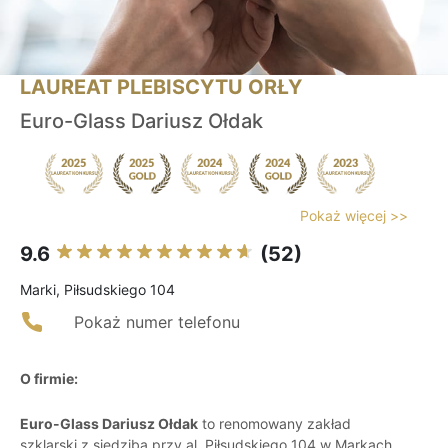
LAUREAT PLEBISCYTU ORŁY
Euro-Glass Dariusz Ołdak
Pokaż więcej >>
9.6
(52)
Marki, Piłsudskiego 104
Pokaż numer telefonu
O firmie:
Euro-Glass Dariusz Ołdak
to renomowany zakład
szklarski z siedzibą przy al. Piłsudskiego 104 w Markach,