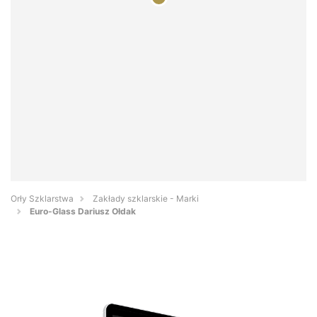
Orły Szklarstwa
Zakłady szklarskie - Marki
Euro-Glass Dariusz Ołdak