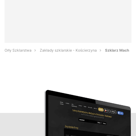
Orły Szklarstwa
Zakłady szklarskie - Kościerzyna
Szklarz Mach