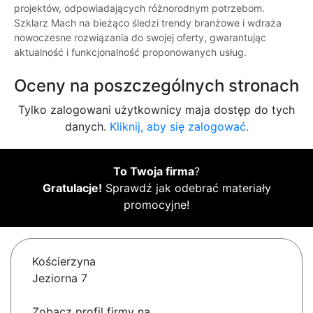
projektów, odpowiadających różnorodnym potrzebom.
Szklarz Mach na bieżąco śledzi trendy branżowe i wdraża
nowoczesne rozwiązania do swojej oferty, gwarantując
aktualność i funkcjonalność proponowanych usług.
Oceny na poszczególnych stronach
Tylko zalogowani użytkownicy maja dostęp do tych
danych.
Kliknij, aby się zalogować.
To Twoja firma
?
Gratulacje!
Sprawdź jak odebrać materiały
promocyjne!
Kościerzyna
Jeziorna 7
Zobacz profil firmy na