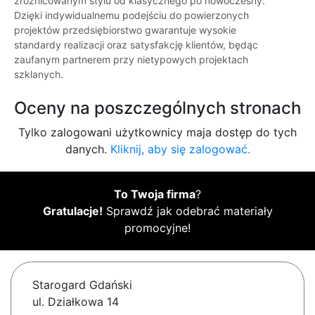
zróżnicowanym stylu od klasycznego po nowoczesny.
Dzięki indywidualnemu podejściu do powierzonych
projektów przedsiębiorstwo gwarantuje wysokie
standardy realizacji oraz satysfakcję klientów, będąc
zaufanym partnerem przy nietypowych projektach
szklanych.
Oceny na poszczególnych stronach
Tylko zalogowani użytkownicy maja dostęp do tych
danych.
Kliknij, aby się zalogować.
To Twoja firma
?
Gratulacje!
Sprawdź jak odebrać materiały
promocyjne!
Starogard Gdański
ul. Działkowa 14