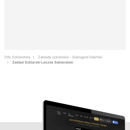
Orły Szklarstwa
Zakłady szklarskie - Starogard Gdański
Zakład Szklarski Leszek Sobieralski