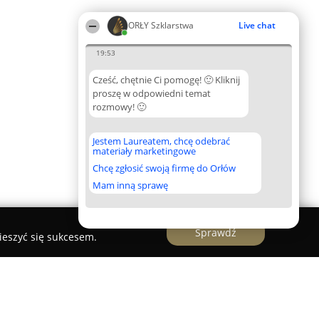
ORŁY Szklarstwa
Live chat
19:53
Cześć, chętnie Ci pomogę! 🙂 Kliknij
proszę w odpowiedni temat
rozmowy! 🙂
Jestem Laureatem, chcę odebrać
materiały marketingowe
Chcę zgłosić swoją firmę do Orłów
Mam inną sprawę
Sprawdź
ieszyć się sukcesem.