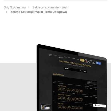
Orły Szklarstwa
Zakłady szklarskie - Wolin
Zakład Szklarski Wolin Firma Usługowa