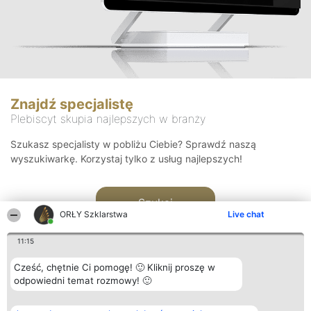
Znajdź specjalistę
Plebiscyt skupia najlepszych w branży
Szukasz specjalisty w pobliżu Ciebie? Sprawdź naszą
wyszukiwarkę. Korzystaj tylko z usług najlepszych!
Szukaj
ORŁY Szklarstwa
Live chat
11:15
Cześć, chętnie Ci pomogę! 🙂 Kliknij proszę w
odpowiedni temat rozmowy! 🙂
Organizator plebiscytu
Plebiscyt
Kontakt