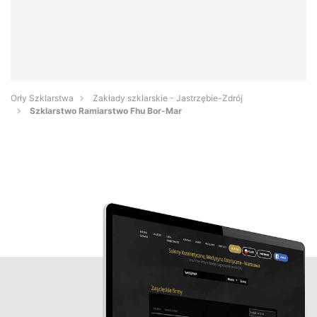
Orły Szklarstwa
Zakłady szklarskie - Jastrzębie-Zdrój
Szklarstwo Ramiarstwo Fhu Bor-Mar