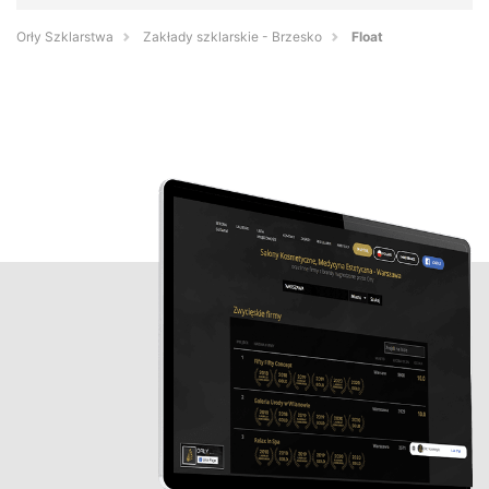
Orły Szklarstwa
Zakłady szklarskie - Brzesko
Float