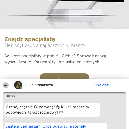
Znajdź specjalistę
Plebiscyt skupia najlepszych w branży
Szukasz specjalisty w pobliżu Ciebie? Sprawdź naszą
wyszukiwarkę. Korzystaj tylko z usług najlepszych!
Szukaj
ORŁY Szklarstwa
Live chat
02:46
Cześć, chętnie Ci pomogę! 🙂 Kliknij proszę w
odpowiedni temat rozmowy! 🙂
Organizator plebiscytu
Plebiscyt
Kontakt
Jestem Laureatem, chcę odebrać materiały
Bright Side Solutions sp. z o.
Laureaci
Kontakt