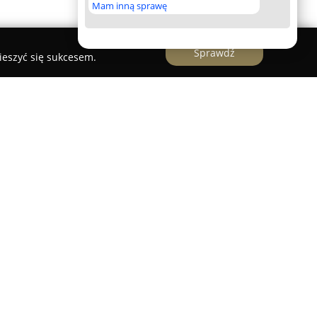
Mam inną sprawę
Sprawdź
ieszyć się sukcesem.
Lwówek Śląski Bolesławiec
to firma z
oletnim doświadczeniem w dziedzinie szklarstwa.
eroki zakres usług dopasowanych do
ntów, obejmując między innymi sprzedaż i
 wariantach kolorystycznych. Materiał ten
hniach, ale także w innych wnętrzach.
iary oraz profesjonalny montaż, co przekłada się