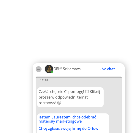
ORŁY Szklarstwa
Live chat
17:28
Cześć, chętnie Ci pomogę! 🙂 Kliknij
proszę w odpowiedni temat
rozmowy! 🙂
Jestem Laureatem, chcę odebrać
materiały marketingowe
Chcę zgłosić swoją firmę do Orłów