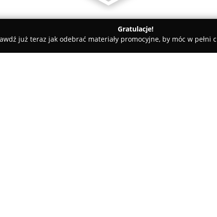
Gratulacje!
awdź już teraz jak odebrać materiały promocyjne, by móc w pełni c
ki
Usługi Szklarskie Szklarstwo Lwówek Śląski Bolesławiec
k Śląski Bolesławiec
O firmie:
Usługi Szklarskie Szklarstwo 
wieloletnim, ponad trzydziest
Przedsiębiorstwo realizuje sz
indywidualnych oczekiwań klie
Pokaż więcej >>
montaż szkła Lacobel w różnych
stosowany jest nie tylko w kuc
Firma zapewnia precyzyjne pom