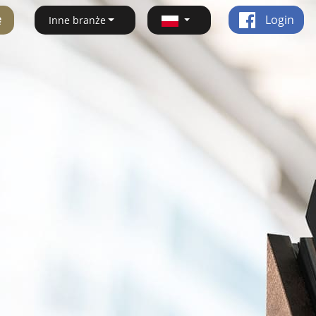
ę
Login
Inne branże